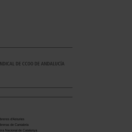
INDICAL DE CCOO DE ANDALUCÍA
reres d'Asturies
breras de Cantabria
ra Nacional de Catalunya