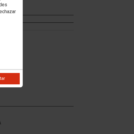
edes
rechazar
CÍA
tar
A