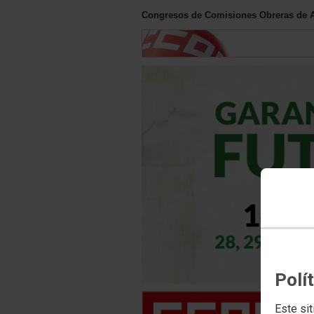
Congresos de Comisiones Obreras de 
Polí
Este sit