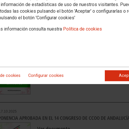
 información de estadísticas de uso de nuestros visitantes. Pu
todas las cookies pulsando el botón 'Aceptar' o configurarlas o 
pulsando el botón 'Configurar cookies'
Inicio
Vídeos
Imágenes
Documentos
Tu sindicato
s información consulta nuestra
Política de cookies
17.10.2025
ESTATUTOS APROBADOS EN EL 14 CONGRESO DE CCOO DE ANDALU
Ver documento
 de cookies
Configurar cookies
Acep
17.10.2025
PONENCIA APROBADA EN EL 14 CONGRESO DE CCOO DE ANDALUCÍ
Ver documento