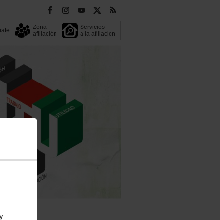
Zona
Servicios
liate
afiliación
a la afiliación
 y